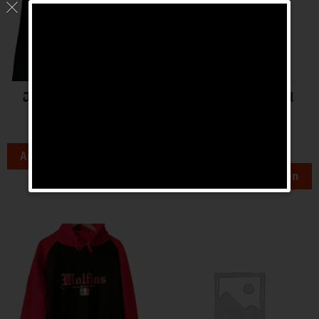
JOGING HOSE LANG
T-Shirt mit Ball und
Spruch
€
29,00
€
15,00
Ausführung wählen
Ausführung wählen