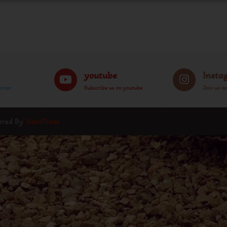
youtube
Insta
itter
Subscribe us on youtube
Join us o
wered By
WordPress