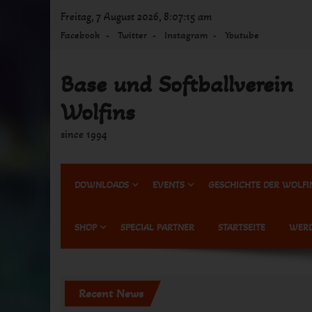
Skip
Freitag, 7 August 2026, 8:07:15 am
to
Facebook
Twitter
Instagram
Youtube
content
Base und Softballverein
Wolfins
since 1994
DOWNLOADS
EVENTS
GESCHICHTE DER WOLFI
SHOP
SPECIAL PARTNER
STARTSEITE
WERD
Recent News