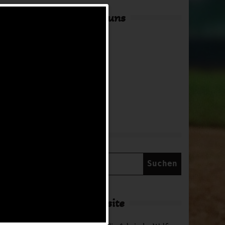
Hier findest du uns
Adresse
in Arbeit
Suche
Suchen
nach:
Über diese Website