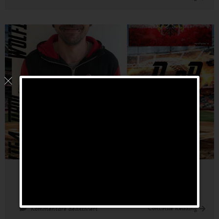
HERNANDEZ
Rucel
MAIER Fabian
21. April 2021
by
wpadmin
für
Continue Reading
Kommentare deaktiviert
MAIER