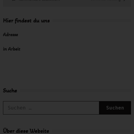
NAGILLER
Peter
Hier findest du uns
Adresse
in Arbeit
Suche
S
n
Über diese Website