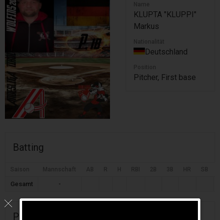
Name
KLUPTA "KLUPPI"
Markus
Nationalität
Deutschland
Position
Pitcher, First base
Batting
Saison
Mannschaft
AB
R
H
RBI
2B
3B
HR
SB
Gesamt
-
Pitching