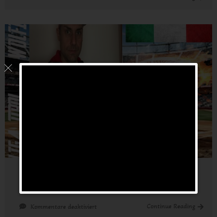
KIELICH
Daniel
ANDERGASSEN Andreas
24. April 2021
by
wpadmin
für
Continue Reading
Kommentare deaktiviert
ANDERGASSEN