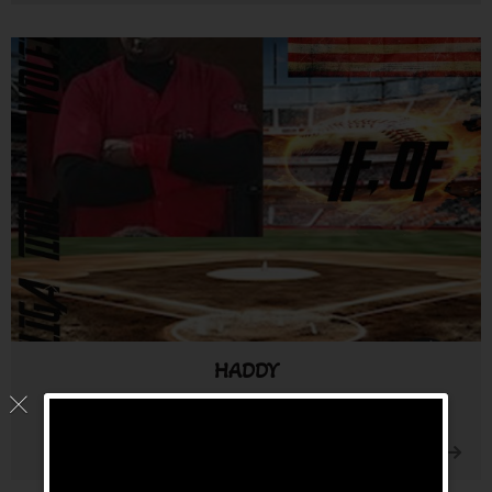
HOWLIN
HADDY
26. Mai 2021
by
wpadmin
für
Continue Reading
Kommentare deaktiviert
HADDY