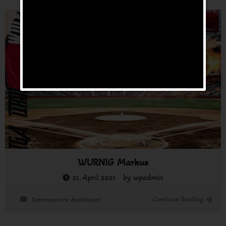
WURNIG Markus
21. April 2021
by
wpadmin
für
Continue Reading
Kommentare deaktiviert
WURNIG
Markus