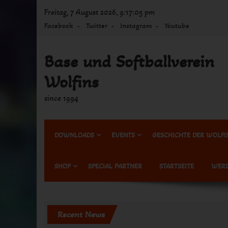
Skip
Freitag, 7 August 2026, 9:17:05 pm
to
Facebook
Twitter
Instagram
Youtube
content
Base und Softballverein
Wolfins
since 1994
DOWNLOADS
EVENTS
GESCHICHTE DER WOLFI
SHOP
SPECIAL PARTNER
STARTSEITE
WERD
Recent News