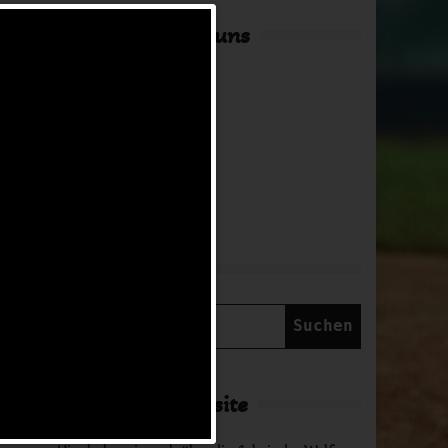
Hier findest du uns
Adresse
in Arbeit
NNTAG
Suche
uar
Suchen
nach:
Über diese Website