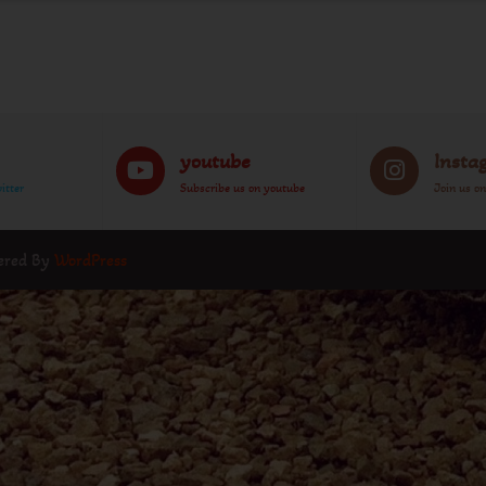
youtube
Insta
itter
Subscribe us on youtube
Join us o
wered By
WordPress