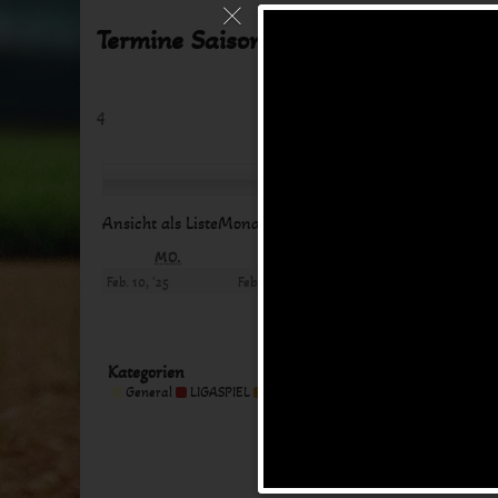
Termine Saison 2024
4
Zurück
Heute
Weite
Ansicht als
Liste
Monat
Woche
Tag
MONTAG
DIENSTAG
MITTW
MO.
DI.
MI.
10.
11.
12.
Feb. 10, '25
Feb. 11, '25
Feb. 12, '25
Februar
Februar
Februar
2025
2025
2025
Kategorien
Kategorie
General
LIGASPIEL
MEETING
TRAINING
Alle Kategorien
ohne
Titel