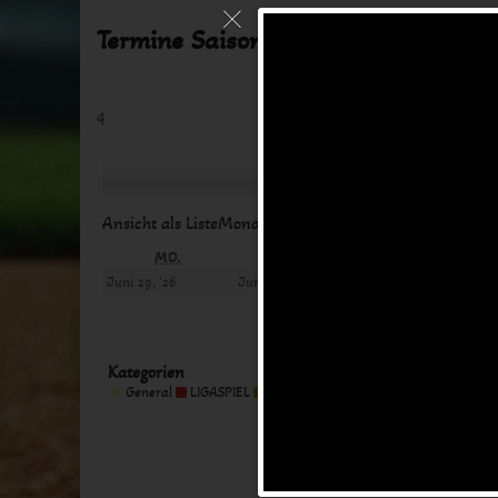
Termine Saison 2024
4
W
Zurück
Heute
Weite
Ansicht als
Liste
Monat
Woche
Tag
MONTAG
DIENSTAG
MITTW
MO.
DI.
MI.
29.
30.
1.
Juni 29, '26
Juni 30, '26
Juli 1, '26
Juni
Juni
Juli
2026
2026
2026
Kategorien
Kategorie
General
LIGASPIEL
MEETING
TRAINING
Alle Kategorien
ohne
Titel