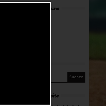
Hier findest du uns
Adresse
in Arbeit
NNTAG
Suche
Suchen
nach:
Über diese Website