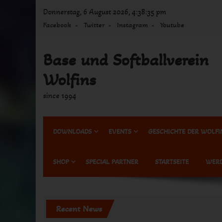
Skip
Donnerstag, 6 August 2026, 4:38:35 pm
to
Facebook
Twitter
Instagram
Youtube
content
Base und Softballverein
Wolfins
since 1994
DOWNLOADS
EVENTS
GESCHICHTE DER WOLFI
SHOP
SPECIAL PARTNER
STARTSEITE
WERD
Recent News