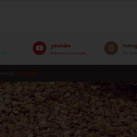
youtube
Insta
itter
Subscribe us on youtube
Join us o
wered By
WordPress