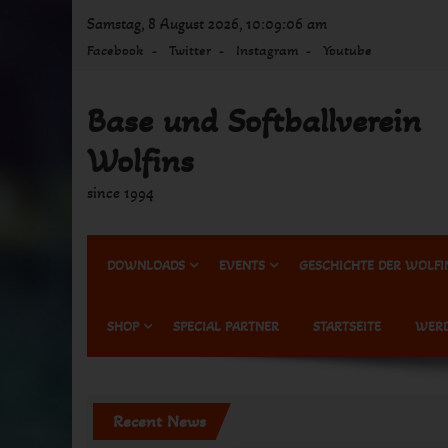
Skip
Samstag, 8 August 2026, 10:09:07 am
to
Facebook
Twitter
Instagram
Youtube
content
Base und Softballverein
Wolfins
since 1994
DOWNLOADS
EVENTS
GESCHICHTE DER WOLFI
SHOP
SPECIAL PARTNER
STARTSEITE
WERD
Recent News