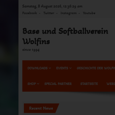
Skip
Samstag, 8 August 2026, 12:36:29 am
to
Facebook
Twitter
Instagram
Youtube
content
Base und Softballverein
Wolfins
since 1994
DOWNLOADS
EVENTS
GESCHICHTE DER WOLFI
SHOP
SPECIAL PARTNER
STARTSEITE
WERD
Recent News