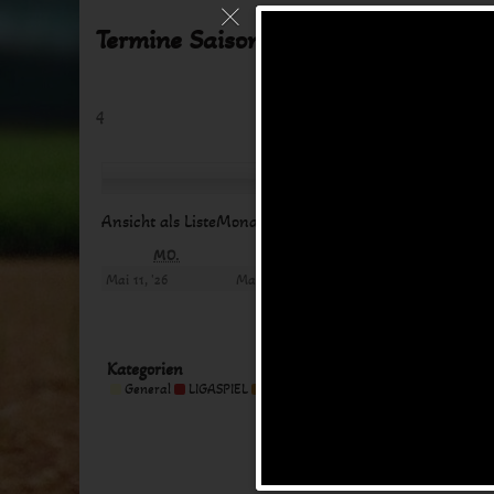
Termine Saison 2024
4
Zurück
Heute
Weite
Ansicht als
Liste
Monat
Woche
Tag
MONTAG
DIENSTAG
MITTW
MO.
DI.
MI.
11.
12.
13.
Mai 11, '26
Mai 12, '26
Mai 13, '26
Mai
Mai
Mai
2026
2026
2026
Kategorien
Kategorie
General
LIGASPIEL
MEETING
TRAINING
Alle Kategorien
ohne
Titel