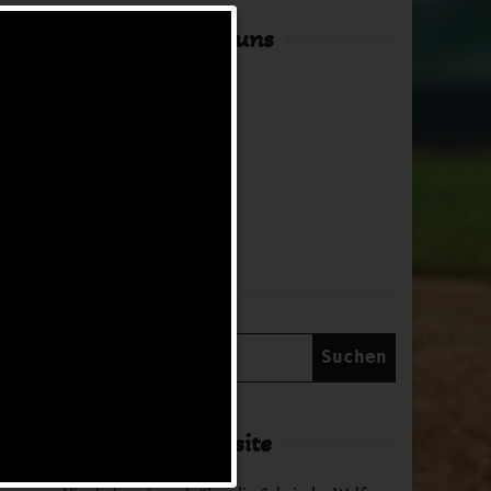
Hier findest du uns
Adresse
in Arbeit
NNTAG
Suche
6
Suchen
nach:
Über diese Website