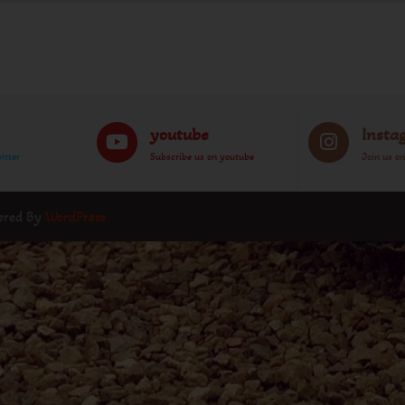
youtube
Insta
itter
Subscribe us on youtube
Join us o
wered By
WordPress