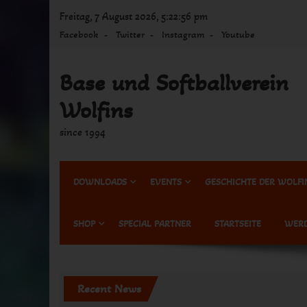
Skip
Freitag, 7 August 2026, 5:22:56 pm
to
Facebook
Twitter
Instagram
Youtube
content
Base und Softballverein
Wolfins
since 1994
DOWNLOADS
EVENTS
GESCHICHTE DER WOLFI
SHOP
SPECIAL PARTNER
STARTSEITE
WERD
Recent News