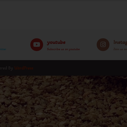
youtube
Insta
itter
Subscribe us on youtube
Join us o
wered By
WordPress