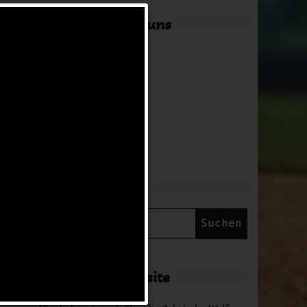
Hier findest du uns
Adresse
in Arbeit
Suche
Suchen
nach:
Über diese Website