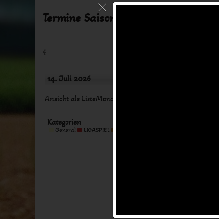
Termine Saison 2024
4
14. Juli 2026
Monat
Tag
Ansicht als
Liste
Monat
Woche
Tag
Kategorien
Kategorie
General
LIGASPIEL
MEETING
TRAINING
Alle Kategorien
ohne
Titel