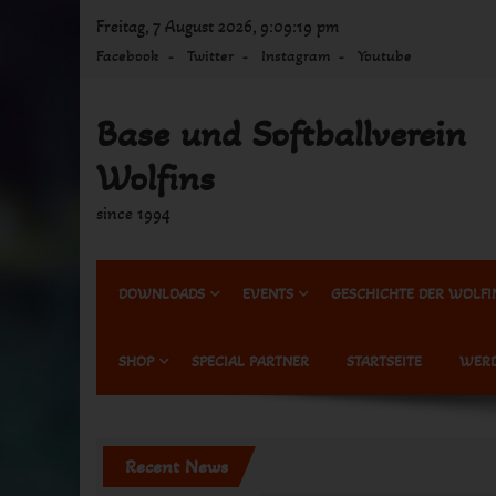
Skip
Freitag, 7 August 2026, 9:09:20 pm
to
Facebook
Twitter
Instagram
Youtube
content
Base und Softballverein
Wolfins
since 1994
DOWNLOADS
EVENTS
GESCHICHTE DER WOLFI
SHOP
SPECIAL PARTNER
STARTSEITE
WERD
Recent News