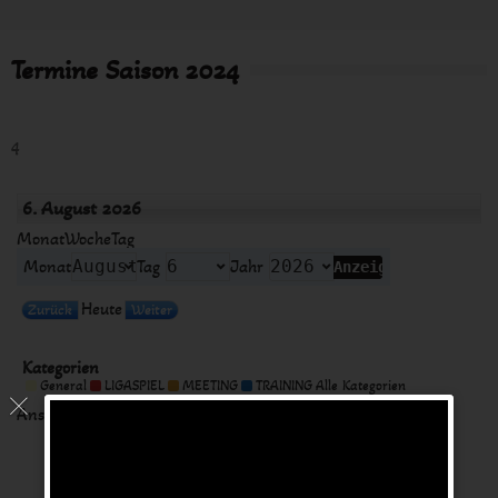
Termine Saison 2024
4
6. August 2026
Monat
Woche
Tag
Monat
Tag
Jahr
Heute
Zurück
Weiter
Kategorien
Kategorie
General
LIGASPIEL
MEETING
TRAINING
Alle Kategorien
ohne
Titel
Ansicht
ausdrucken