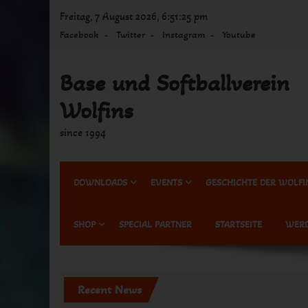
Skip
Freitag, 7 August 2026, 6:51:25 pm
to
Facebook
Twitter
Instagram
Youtube
content
Base und Softballverein
Wolfins
since 1994
DOWNLOADS
EVENTS
GESCHICHTE DER WOLFI
SHOP
SPECIAL PARTNER
STARTSEITE
WERD
Recent News