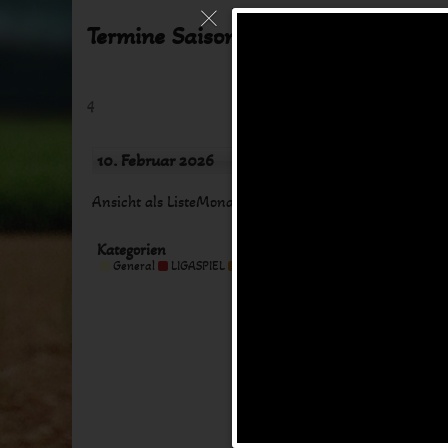
Termine Saison 2024
4
10. Februar 2026
Monat
Tag
Ansicht als
Liste
Monat
Woche
Tag
Kategorien
Kategorie
General
LIGASPIEL
MEETING
TRAINING
Alle Kategorien
ohne
Titel