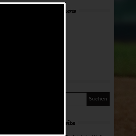
Hier findest du uns
Adresse
in Arbeit
Suche
Suchen
nach:
Über diese Website