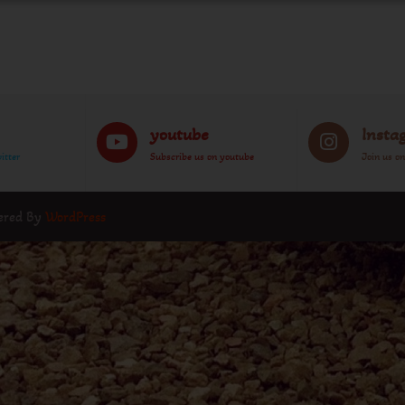
youtube
Insta
itter
Subscribe us on youtube
Join us o
wered By
WordPress