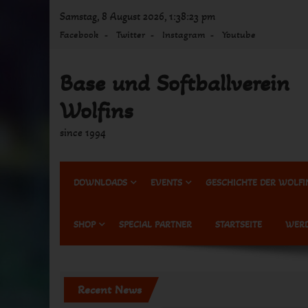
Skip
Samstag, 8 August 2026, 1:38:24 pm
to
Facebook
Twitter
Instagram
Youtube
content
Base und Softballverein
Wolfins
since 1994
DOWNLOADS
EVENTS
GESCHICHTE DER WOLFI
SHOP
SPECIAL PARTNER
STARTSEITE
WERD
Recent News