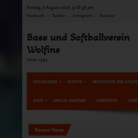
Skip
Freitag, 7 August 2026, 9:18:38 pm
to
Facebook
Twitter
Instagram
Youtube
content
Base und Softballverein
Wolfins
since 1994
DOWNLOADS
EVENTS
GESCHICHTE DER WOLFI
SHOP
SPECIAL PARTNER
STARTSEITE
WERD
Recent News