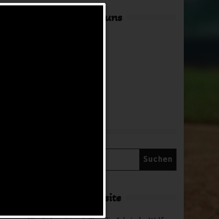
Hier findest du uns
Adresse
in Arbeit
NNTAG
Suche
Suchen
nach:
Über diese Website