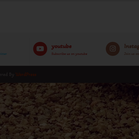
youtube
Insta
itter
Subscribe us on youtube
Join us o
wered By
WordPress