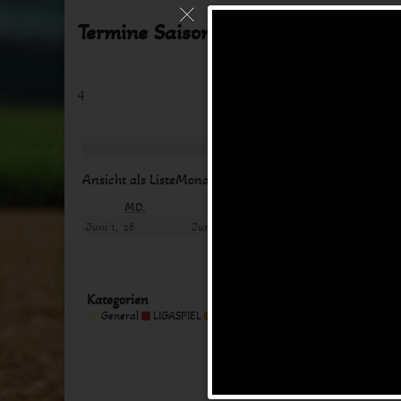
Termine Saison 2024
4
Zurück
Heute
Weite
Ansicht als
Liste
Monat
Woche
Tag
MONTAG
DIENSTAG
MITTW
MO.
DI.
MI.
1.
2.
3.
Juni 1, '26
Juni 2, '26
Juni 3, '26
Juni
Juni
Juni
2026
2026
2026
Kategorien
Kategorie
General
LIGASPIEL
MEETING
TRAINING
Alle Kategorien
ohne
Titel